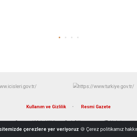
Kullanım ve Gizlilik
Resmi Gazete
Ortacami Mah. Hükümet Cad. Süleymanpaşa/Tekirdağ
 sitemizde çerezlere yer veriyoruz
🍪 Çerez politikamız hakkı
0282 262 80 80