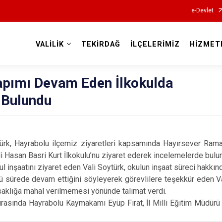
e-Devlet
VALİLİK
TEKİRDAĞ
İLÇELERİMİZ
HİZMET
Valilikler
Yapımı Devam Eden İlkokulda
 Bulundu
ürk, Hayrabolu ilçemiz ziyaretleri kapsamında Hayırsever Rama
ikli Hasan Basri Kurt İlkokulu’nu ziyaret ederek incelemelerde bulu
 inşaatını ziyaret eden Vali Soytürk, okulun inşaat süreci hakkında
ü sürede devam ettiğini söyleyerek görevlilere teşekkür eden V
saklığa mahal verilmemesi yönünde talimat verdi.
 sırasında Hayrabolu Kaymakamı Eyüp Fırat, İl Milli Eğitim Müdürü 