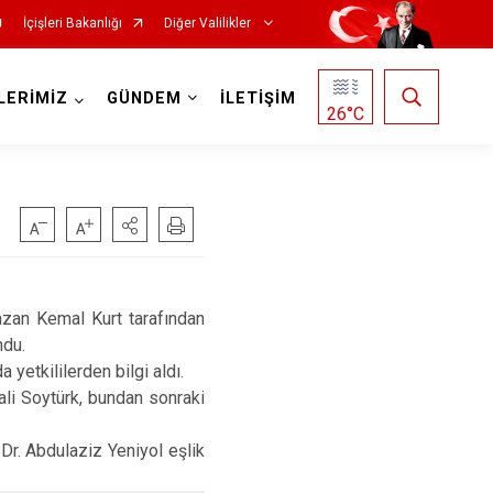
İçişleri Bakanlığı
Diğer Valilikler
LERİMİZ
GÜNDEM
İLETİŞİM
26
°C
zan Kemal Kurt tarafından
ndu.
 yetkililerden bilgi aldı.
ali Soytürk, bundan sonraki
Dr. Abdulaziz Yeniyol eşlik