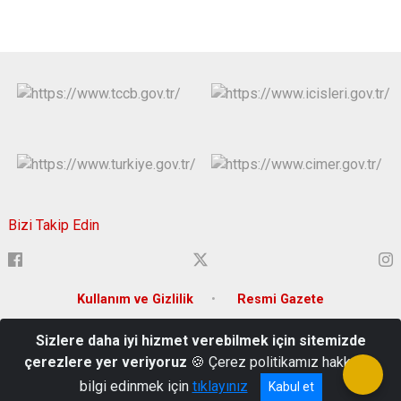
Bizi Takip Edin
Kullanım ve Gizlilik
Resmi Gazete
Sizlere daha iyi hizmet verebilmek için sitemizde
Ortacami Mah. Hükümet Cad. Süleymanpaşa/Tekirdağ
çerezlere yer veriyoruz
🍪 Çerez politikamız hakkında
0282 262 80 80
bilgi edinmek için
tıklayınız
Kabul et