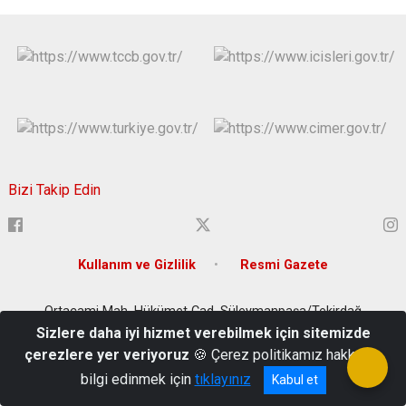
Bizi Takip Edin
Kullanım ve Gizlilik
Resmi Gazete
Ortacami Mah. Hükümet Cad. Süleymanpaşa/Tekirdağ
Sizlere daha iyi hizmet verebilmek için sitemizde
0282 262 80 80
çerezlere yer veriyoruz
🍪 Çerez politikamız hakkında
bilgi edinmek için
tıklayınız
Kabul et