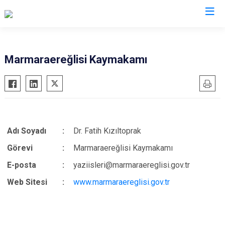
Valilikler
Marmaraereğlisi Kaymakamı
Adı Soyadı
:
Dr. Fatih Kızıltoprak
Görevi
:
Marmaraereğlisi Kaymakamı
E-posta
:
yaziisleri@marmaraereglisi.gov.tr
Web Sitesi
:
www.marmaraereglisi.gov.tr