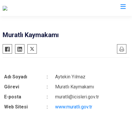
Valilikler
Muratlı Kaymakamı
Adı Soyadı
:
Aytekin Yılmaz
Görevi
:
Muratlı Kaymakamı
E-posta
:
muratli@icisleri.gov.tr
Web Sitesi
:
www.muratli.gov.tr