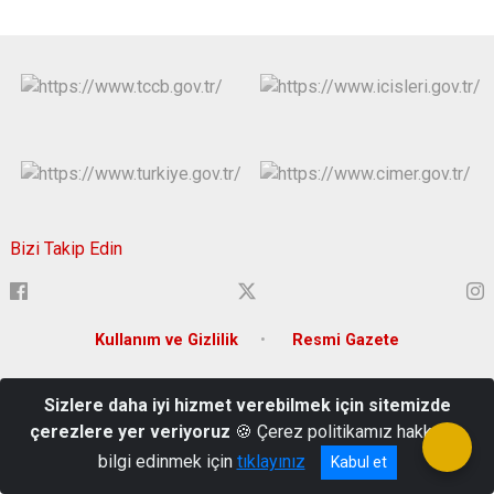
Bizi Takip Edin
Kullanım ve Gizlilik
Resmi Gazete
Ortacami Mah. Hükümet Cad. Süleymanpaşa/Tekirdağ
Sizlere daha iyi hizmet verebilmek için sitemizde
0282 262 80 80
çerezlere yer veriyoruz
🍪 Çerez politikamız hakkında
bilgi edinmek için
tıklayınız
Kabul et