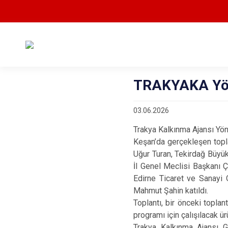
TRAKYAKA Yöne
03.06.2026
Trakya Kalkınma Ajansı Yöne
Keşan’da gerçekleşen topla
Uğur Turan, Tekirdağ Büyük
İl Genel Meclisi Başkanı 
Edirne Ticaret ve Sanayi
Mahmut Şahin katıldı.
Toplantı, bir önceki toplan
programı için çalışılacak ür
Trakya Kalkınma Ajansı G