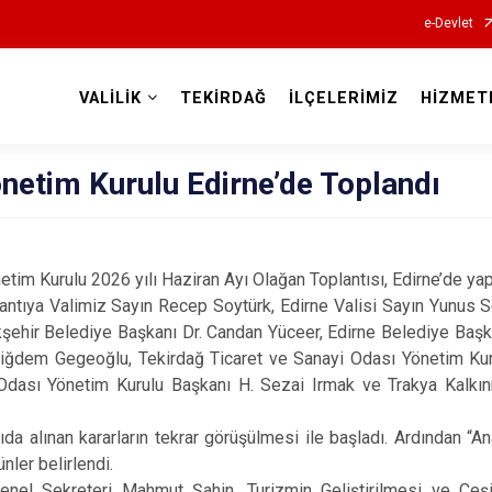
e-Devlet
VALİLİK
TEKİRDAĞ
İLÇELERİMİZ
HİZMET
Valilikler
tim Kurulu Edirne’de Toplandı
tim Kurulu 2026 yılı Haziran Ayı Olağan Toplantısı, Edirne’de yapı
ntıya Valimiz Sayın Recep Soytürk, Edirne Valisi Sayın Yunus Sez
şehir Belediye Başkanı Dr. Candan Yüceer, Edirne Belediye Başka
Çiğdem Gegeoğlu, Tekirdağ Ticaret ve Sanayi Odası Yönetim Ku
 Odası Yönetim Kurulu Başkanı H. Sezai Irmak ve Trakya Kalkın
tıda alınan kararların tekrar görüşülmesi ile başladı. Ardından “A
ünler belirlendi.
enel Sekreteri Mahmut Şahin, Turizmin Geliştirilmesi ve Çeşi