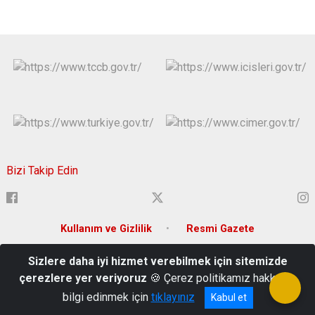
Bizi Takip Edin
Kullanım ve Gizlilik
Resmi Gazete
Sizlere daha iyi hizmet verebilmek için sitemizde
Ortacami Mah. Hükümet Cad. Süleymanpaşa/Tekirdağ
çerezlere yer veriyoruz
🍪 Çerez politikamız hakkında
0282 262 80 80
bilgi edinmek için
tıklayınız
Kabul et